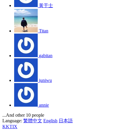
黃于士
Titan
gabitan
juniwu
annie
...And other 10 people
Language:
繁體中文
English
日本語
KKTIX