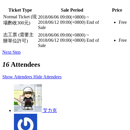
Ticket Type
Sale Period
Price
Normal Ticket (現
2018/06/06 09:00(+0800)
~
2018/06/12 09:00(+0800)
End of
Free
場酌收300元)
Sale
志工票 (需要主
2018/06/06 09:00(+0800)
~
2018/06/12 09:00(+0800)
End of
Free
辦單位許可)
Sale
Next Step
16
Attendees
Show Attendees
Hide Attendees
艾力克