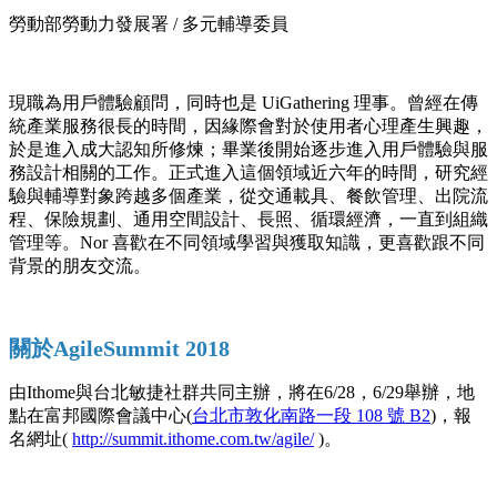
勞動部勞動力發展署 / 多元輔導委員
現職為用戶體驗顧問，同時也是 UiGathering 理事。曾經在傳
統產業服務很長的時間，因緣際會對於使用者心理產生興趣，
於是進入成大認知所修煉；畢業後開始逐步進入用戶體驗與服
務設計相關的工作。正式進入這個領域近六年的時間，研究經
驗與輔導對象跨越多個產業，從交通載具、餐飲管理、出院流
程、保險規劃、通用空間設計、長照、循環經濟，一直到組織
管理等。Nor 喜歡在不同領域學習與獲取知識，更喜歡跟不同
背景的朋友交流。
關於AgileSummit 2018
由Ithome與台北敏捷社群共同主辦，將在6/28，6/29舉辦，地
點在富邦國際會議中心(
台北市敦化南路一段 108 號 B2
)，報
名網址(
http://summit.ithome.com.tw/agile/
)。