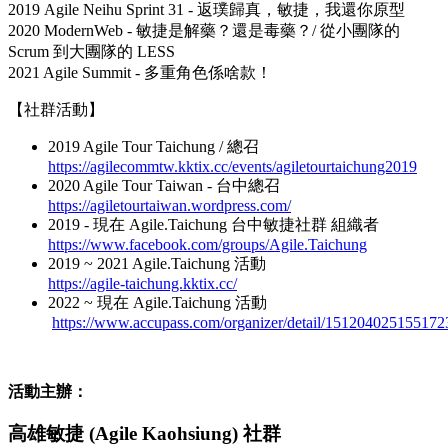
2019 Agile Neihu Sprint 31 - 返璞歸真，敏捷，我還你原型
2020 ModernWeb - 敏捷是解藥？還是毒藥？/ 從小團隊的
Scrum 到大團隊的 LESS
2021 Agile Summit - 多重角色係啥款！
【社群活動】
2019 Agile Tour Taichung / 總召
https://agilecommtw.kktix.cc/events/agiletourtaichung2019
2020 Agile Tour Taiwan - 台中總召
https://agiletourtaiwan.wordpress.com/
2019 - 現在 Agile.Taichung 台中敏捷社群 組織者
https://www.facebook.com/groups/Agile.Taichung
2019 ~ 2021 Agile.Taichung 活動
https://agile-taichung.kktix.cc/
2022 ~ 現在 Agile.Taichung 活動
https://www.accupass.com/organizer/detail/15120402515517
活動主辦：
高雄敏捷 (Agile Kaohsiung) 社群