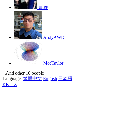
書維
AndyAWD
MacTaylor
...And other 10 people
Language:
繁體中文
English
日本語
KKTIX