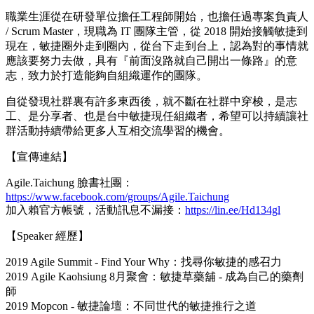
職業生涯從在研發單位擔任工程師開始，也擔任過專案負責人
/ Scrum Master，現職為 IT 團隊主管，從 2018 開始接觸敏捷到
現在，敏捷圈外走到圈內，從台下走到台上，認為對的事情就
應該要努力去做，具有『前面沒路就自己開出一條路』的意
志，致力於打造能夠自組織運作的團隊。
自從發現社群裏有許多東西後，就不斷在社群中穿梭，是志
工、是分享者、也是台中敏捷現任組織者，希望可以持續讓社
群活動持續帶給更多人互相交流學習的機會。
【宣傳連結】
Agile.Taichung 臉書社團：
https://www.facebook.com/groups/Agile.Taichung
加入賴官方帳號，活動訊息不漏接：
https://lin.ee/Hd134gl
【Speaker 經歷】
2019 Agile Summit - Find Your Why：找尋你敏捷的感召力
2019 Agile Kaohsiung 8月聚會：敏捷草藥舖 - 成為自己的藥劑
師
2019 Mopcon - 敏捷論壇：不同世代的敏捷推行之道