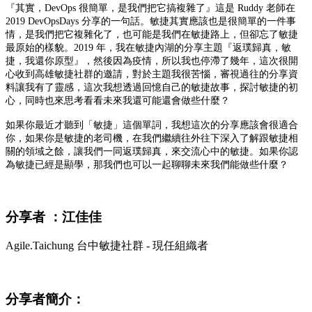
『其實，DevOps 很簡單，是我們把它搞複雜了』這是 Ruddy 老師在
2019 DevOpsDays 分享的一句話。敏捷其實應該也是很簡單的一件事
情，是我們把它複雜化了，也可能是我們在敏捷路上，但卻忘了敏捷
最原始的樣貌。2019 年，我在敏捷內湖的分享主題『返璞歸真，敏
捷，我還你原型』，然後因為疫情，所以我也停滯了幾年，這次很開
心收到高雄敏捷社群的邀請，對於主題我很苦惱，審視過往的分享資
料讓我有了靈感，這次我想透過回憶自己的敏捷故事，探討敏捷的初
心，同時也來思考看看未來我還可能還會做些什麼？
如果你最近才聽到「敏捷」這個單詞，我想這次的分享應該會很適合
你，如果你是敏捷的老司機，在我們繼續往外往下深入了解跟敏捷相
關的領域之餘，讓我們一同返璞歸真，來交流心中的敏捷。如果你認
為敏捷已經是顯學，那我們也可以一起聊聊未來我們能做些什麼？
分享者 ：
江佳佳
Agile.Taichung 台中敏捷社群 - 現任組織者
分享者簡介：