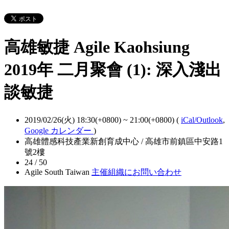
高雄敏捷 Agile Kaohsiung
2019年 二月聚會 (1): 深入淺出
談敏捷
2019/02/26(火) 18:30(+0800)
~
21:00(+0800)
(
iCal/Outlook
,
Google カレンダー
)
高雄體感科技產業新創育成中心 / 高雄市前鎮區中安路1
號2樓
24 / 50
Agile South Taiwan
主催組織にお問い合わせ