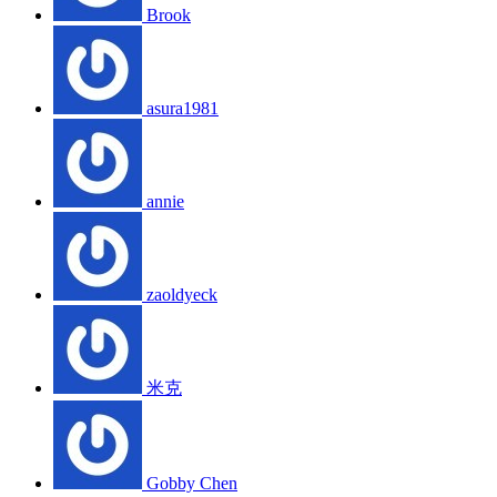
Brook
asura1981
annie
zaoldyeck
米克
Gobby Chen