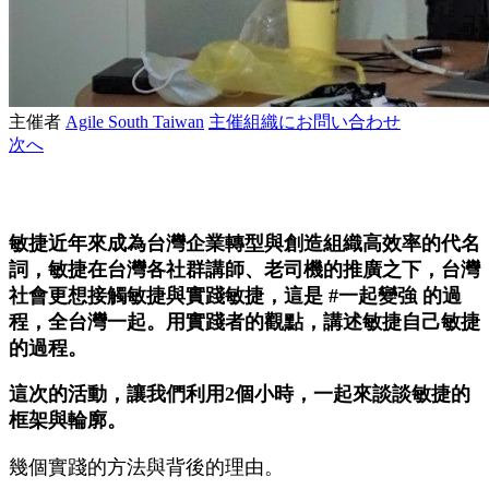
主催者
Agile South Taiwan
主催組織にお問い合わせ
次へ
敏捷近年來成為台灣企業轉型與創造組織高效率的代名
詞，敏捷在台灣各社群講師、老司機的推廣之下，台灣
社會更想接觸敏捷與實踐敏捷，這是 #一起變強 的過
程，全台灣一起。用實踐者的觀點，講述敏捷自己敏捷
的過程。
這次的活動，讓我們利用2個小時，一起來談談敏捷的
框架與輪廓。
幾個實踐的方法與背後的理由。