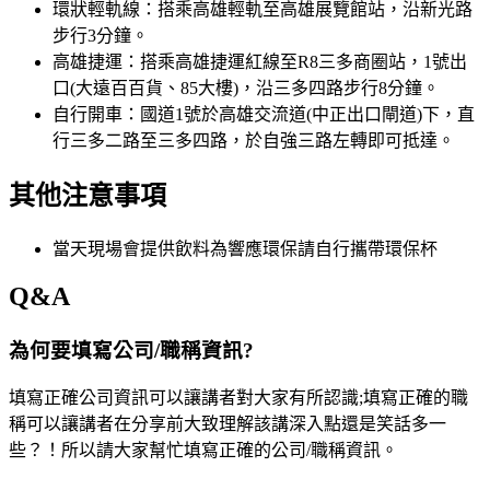
環狀輕軌線：搭乘高雄輕軌至高雄展覽館站，沿新光路
步行3分鐘。
高雄捷運：搭乘高雄捷運紅線至R8三多商圈站，1號出
口(大遠百百貨、85大樓)，沿三多四路步行8分鐘。
自行開車：國道1號於高雄交流道(中正出口閘道)下，直
行三多二路至三多四路，於自強三路左轉即可抵達。
其他注意事項
當天現場會提供飲料為響應環保請自行攜帶環保杯
Q&A
為何要填寫公司/職稱資訊?
填寫正確公司資訊可以讓講者對大家有所認識;填寫正確的職
稱可以讓講者在分享前大致理解該講深入點還是笑話多一
些？！所以請大家幫忙填寫正確的公司/職稱資訊。