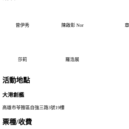
曾伊秀
陳啟彰 Nor
章
莎莉
羅浩展
活動地點
大港創艦
高雄市苓雅區自強三路3號19樓
票種/收費