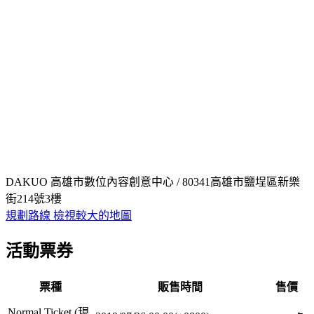
DAKUO 高雄市數位內容創意中心 / 80341高雄市鹽埕區新樂
街214號3樓
規劃路線
檢視較大的地圖
活動票券
票種
販售時間
售價
Normal Ticket (現