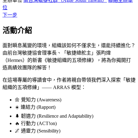
主辦單位
南台灣敏捷社群（Agile South Taiwan）
聯絡主辦單
位
下一步
活動介紹
面對瞬息萬變的環境，組織該如何不僅求生，還能持續進化？
由前台灣敏捷協會理事長、「敏捷總舵主」張昀煒
（Hermes）的新書《敏捷組織的五項修練》，將為你揭開打
造高績效團隊的解答！
在這場專屬的導讀會中，作者將親自帶領我們深入探索「敏捷
組織的五項修練」—— ARRAS 模型：
🌼 覺知力 (Awareness)
☀️ 連結力 (Rapport)
🌲 韌適力 (Resilience and Adaptability)
🔥 行動力 (ACT!on)
🌌 通靈力 (Sensibility)