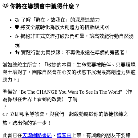
💡 你將在導讀會中獲得什麼？
🤝 了解「群在，故我在」的深層連結力
🛡️ 將安全感轉化為放大創造力的指數級武器
☕ 揭秘非正式交流打破部門壁壘，讓高效能行動自然湧
現
👣 實踐行動力兩步驟：不再做永遠在準備的旁觀者！
誠如總舵主所言：「敏捷的本質：生命需要被陪伴。只要環境
與土壤對了，團隊自然會在心安的狀態下展現最高創造力與適
應力。」
準備好 "Be The CHANGE You Want To See In The World"（作
為你想在世界上看到的改變） 了嗎
？
👉 立即報名導讀會，與我們一起啟動屬於你的敏捷修練之
旅，跨出你的第一步！
此書已在
天瓏網路書局
、
博客來
上架，有興趣的朋友不要錯